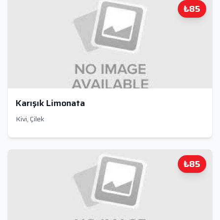
₺85
Karışık Limonata
Kivi, Çilek
₺85