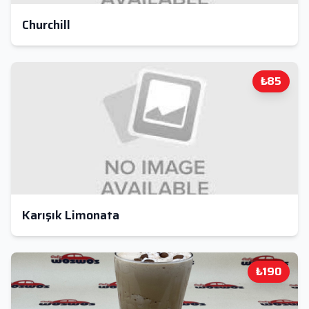
Churchill
₺85
Karışık Limonata
₺190