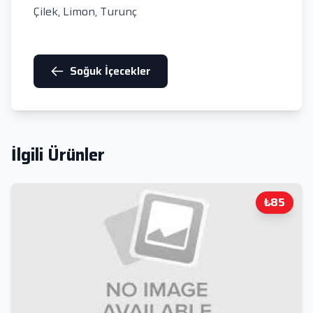
Çilek, Limon, Turunç
Soğuk İçecekler
İlgili Ürünler
₺85