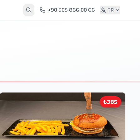
+90 505 866 00 66
TR
₺385