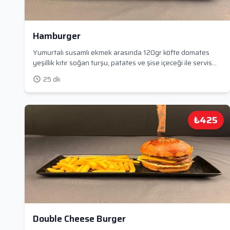
Hamburger
Yumurtalı susamlı ekmek arasında 120gr köfte domates
yeşillik kıtır soğan turşu, patates ve şise içeceği ile servis
edilir
25 dk
₺425
Double Cheese Burger