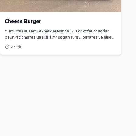
Cheese Burger
Yumurtalı susamlı ekmek arasında 120 gr köfte cheddar
peyniri domates yeşillik kıtır soğan turşu, patates ve şise
içeceği ile servis edilir
25 dk