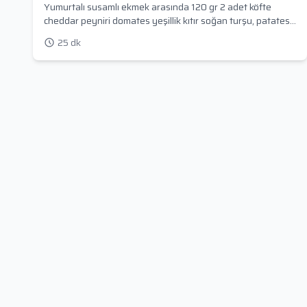
Yumurtalı susamlı ekmek arasında 120 gr 2 adet köfte
cheddar peyniri domates yeşillik kıtır soğan turşu, patates
ve şise içeceği ile servis edilir
25 dk