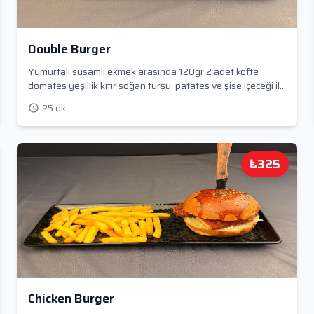
Double Burger
Yumurtalı susamlı ekmek arasında 120gr 2 adet köfte
domates yeşillik kıtır soğan turşu, patates ve şise içeceği ile
servis edilir
25 dk
₺325
Chicken Burger