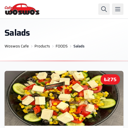
Salads
Woswos Cafe
Products
FOODS
Salads
₺275