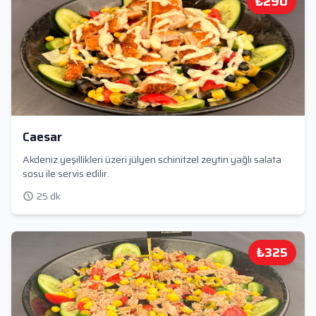
₺290
Caesar
Akdeniz yeşillikleri üzeri jülyen schinitzel zeytin yağlı salata
sosu ile servis edilir.
25 dk
₺325