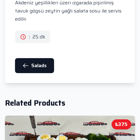
Akdeniz yeşillikleri üzeri ızgarada pişirilmiş
tavuk gögsü zeytin yağlı salata sosu ile servis
edilir.
:
25 dk
Salads
Related Products
₺375