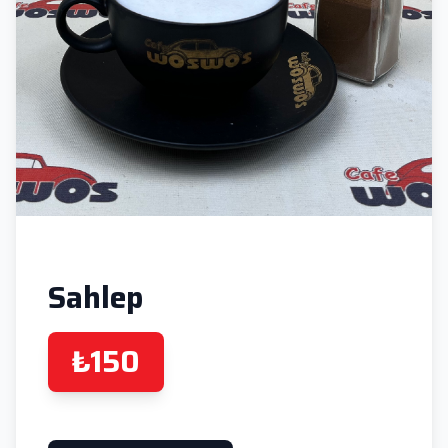
Sahlep
₺150