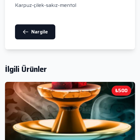
Karpuz-çilek-sakız-mentol
Nargile
İlgili Ürünler
₺500