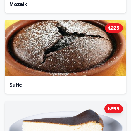
Mozaik
₺225
Sufle
₺295