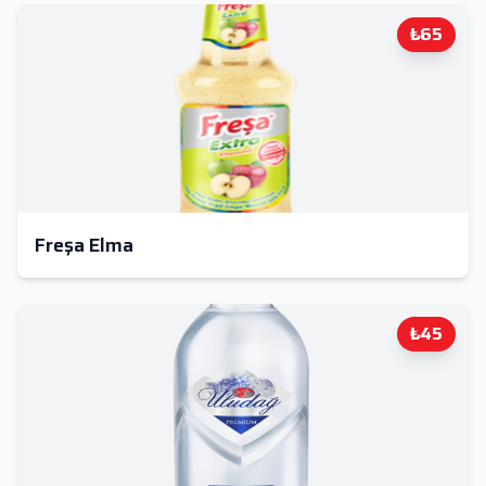
₺65
Freşa Elma
₺45