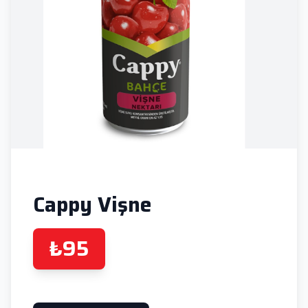
Cappy Vişne
₺95