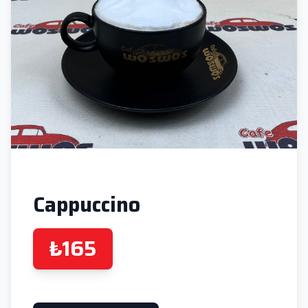
Cappuccino
₺165