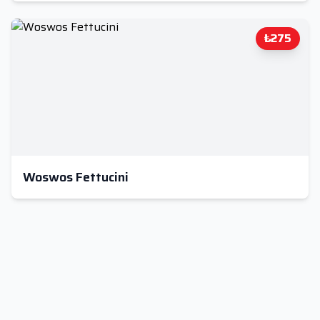
₺275
Woswos Fettucini