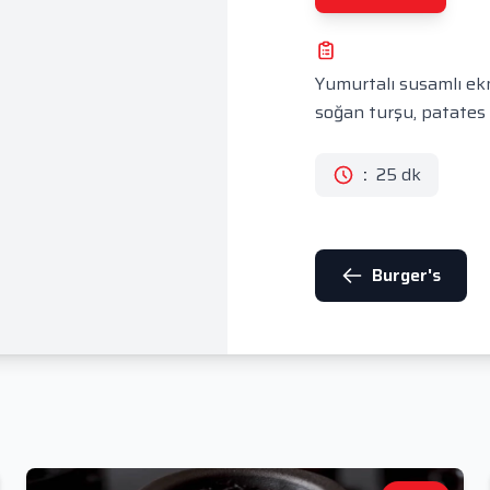
Yumurtalı susamlı ekm
soğan turşu, patates ve
:
25 dk
Burger's