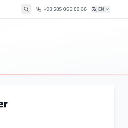
+90 505 866 00 66
EN
er