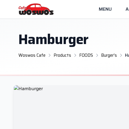
MENU
A
Hamburger
Woswos Cafe
Products
FOODS
Burger's
H