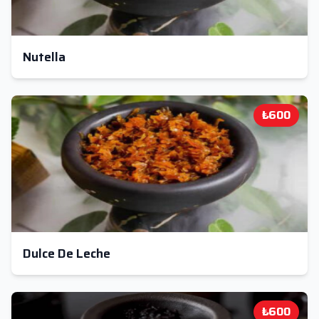
Nutella
₺600
Dulce De Leche
₺600